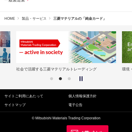
HOME
製品・サービス
三菱マテリアルの「純金カード」
環境・品質活動の取り組み
私た
サイトご利用にあたって
個人情報保護方針
サイトマップ
電子公告
© Mitsubishi Materials Trading Corporation