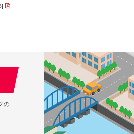
B]
グの