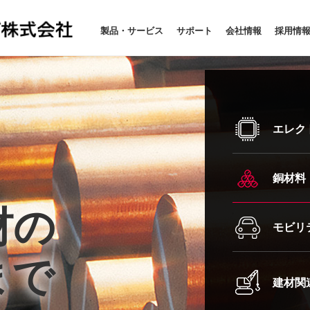
製品・サービス
サポート
会社情報
採用情
エレク
銅材料
材の
材の
材の
材の
材の
材の
材の
材の
材の
材の
モビリ
まで
まで
まで
まで
まで
まで
まで
まで
まで
まで
建材関