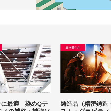
事例紹介
鋳造品（精密鋳造
命に最適 染めQテ