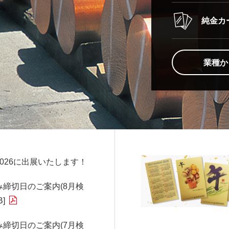
純金カ
業種か
026に出展いたします！
締切日のご案内(8月検
B]
締切日のご案内(7月検