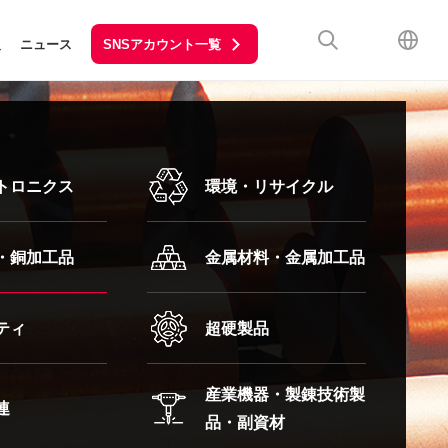
SNSアカウント一覧
報
ニュース
トロニクス
環境・リサイクル
・銅加工品
金属材料・金属加工品
ティ
超硬製品
産業機器・製錬技術製
連
品・副資材