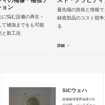
スト・グラビティ
ジィの補修・補強ソ
ション
最先端の技術と情報で
化に悩む設備の再生・
鋳造部品のコスト競争
して補強までをも可能
る
術と新工法
詳細
SiCウェハ
絶縁破壊電界強度がSi
の10倍、バンドギャッ