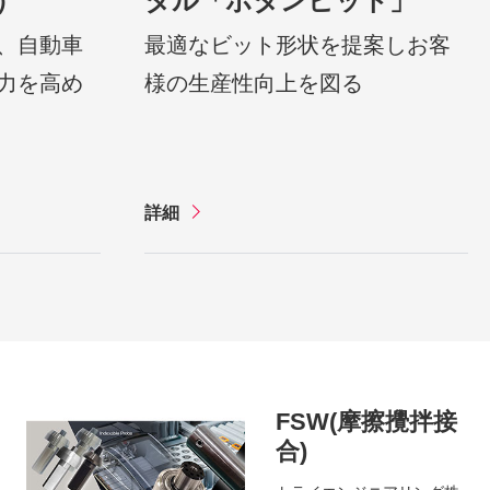
）
タル「ボタンビット」
、自動車
最適なビット形状を提案しお客
力を高め
様の生産性向上を図る
詳細
FSW(摩擦攪拌接
合)