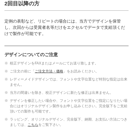
2回目以降の方
定例の表彰など、リピートの場合には、当方でデザインを保管
し、次回からは受賞者名等だけをエクセルでデータで支給頂くだ
けで製作が可能です。
デザインについてのご注意
※
校正デザインをFAXまたはメールにてお送り致します。
※
ご注文の前に「
ご注文方法・価格
」をお読みください。
※
レディーメイドデザインでは、フォントや文字位置など特別な指定は出来
ません。
※
当方の間違いを除き、校正デザインに新たな修正は出来ません。
※
デザインを修正したい場合や、フォントや文字位置をご指定になりたい場
合にはオリジナルデザイン製作をお申し込みください。完全版下をご支給
頂いての製作も可能です。
※
ラッピング、オリジナルデザイン、完全版下、納期、お支払い方法につき
ましては、
こちら
をご覧下さい。