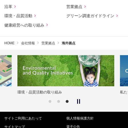
沿革
営業拠点
環境・品質活動
グリーン調達ガイドライン
健康経営への取り組み
HOME
会社情報
営業拠点
海外拠点
環境・品質活動の取り組み
私た
サイトご利用にあたって
個人情報保護方針
サイトマップ
電子公告