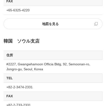
FAX
+65-6325-4220
地図を見る
韓国 ソウル支店
住所
#2227, Gwangwhamoon Officia Bldg, 92, Semoonan-ro,
Jongro-gu, Seoul, Korea
TEL
+82-2-3474-2331
FAX
+82-2-733-2331