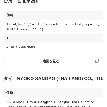
台湾 台北事務所
住所
12F.-4, No. 17, Sec. 1, Chengde Rd., Datong Dist., Taipei City,
103613 Taiwan (R.O.C.)
TEL
+886-2-2555-3580
地図を見る
タイ RYOKO SANGYO (THAILAND) CO.,LTD.
住所
45/13 Moo1, TPARK Bangplee 1, Bangna-Trad Rd. Km.22,
Srisa Jorrake Yai, Bangsaothong, Samutprakarn 10570,