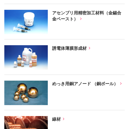
アセンブリ用精密加工材料（金錫合
金ペースト）
誘電体薄膜形成材
めっき用銅アノード （銅ボール）
線材