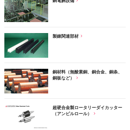
銅電解設備
製錬関連部材
銅材料（無酸素銅、銅合金、銅条、
銅板など）
超硬合金製ロータリーダイカッター
（アンビルロール）