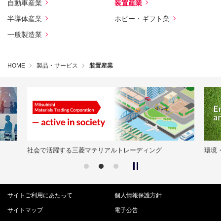
自動車産業
装置産業
半導体産業
ホビー・ギフト業
一般製造業
HOME
製品・サービス
装置産業
社会で活躍する三菱マテリアルトレーディング
環境
サイトご利用にあたって
個人情報保護方針
サイトマップ
電子公告