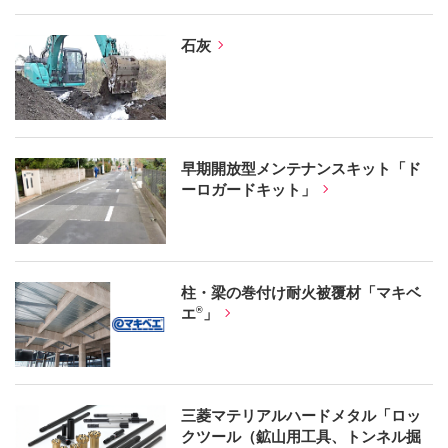
石灰
早期開放型メンテナンスキット「ド
ーロガードキット」
柱・梁の巻付け耐火被覆材「マキベ
エ
」
®
三菱マテリアルハードメタル「ロッ
クツール（鉱山用工具、トンネル掘