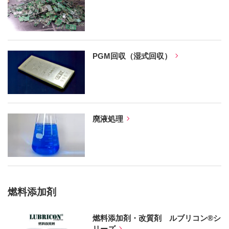
PGM回収（湿式回収）
廃液処理
燃料添加剤
燃料添加剤・改質剤 ルブリコン®シ
リーズ