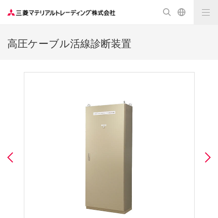
高圧ケーブル活線診断装置
Previous
N