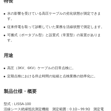
特長
水の影響を受けている高圧ケーブルの劣化状態が測定できま
す。
従来停電を取って診断していた業務を活線状態で測定します。
可搬式（ポータブル型）と設置式（常置型）の装置がありま
す。
用途
高圧（3KV、6KV）ケーブルの日常点検に。
定期点検における停止時間の短縮と点検業務の効率化に。
製品仕様・概要
型式：LISSA-100
活線シース絶縁抵抗測定機能 測定範囲：0.1Ω～99.9Ω 測定電