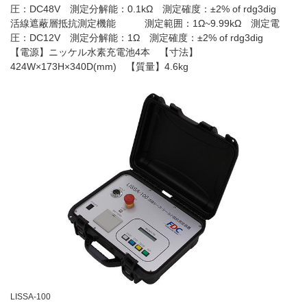
圧：DC48V 測定分解能：0.1kΩ 測定確度：±2% of rdg3dig
活線遮蔽層抵抗測定機能 測定範囲：1Ω~9.99kΩ 測定電
圧：DC12V 測定分解能：1Ω 測定確度：±2% of rdg3dig
【電源】ニッケル水素充電池4本 【寸法】
424W×173H×340D(mm) 【質量】4.6kg
LISSA-100