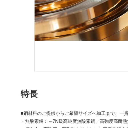
特長
■銅材料のご提供からご希望サイズへ加工まで、一
・無酸素銅：～7N級高純度無酸素銅、高強度高耐