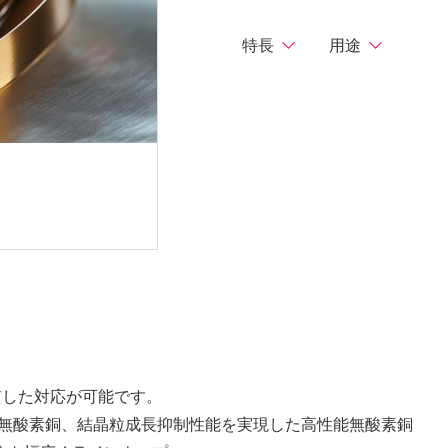
特長
用途
貫した対応が可能です。
熱無酸素銅、結晶粒成長抑制性能を実現した⾼性能無酸素銅