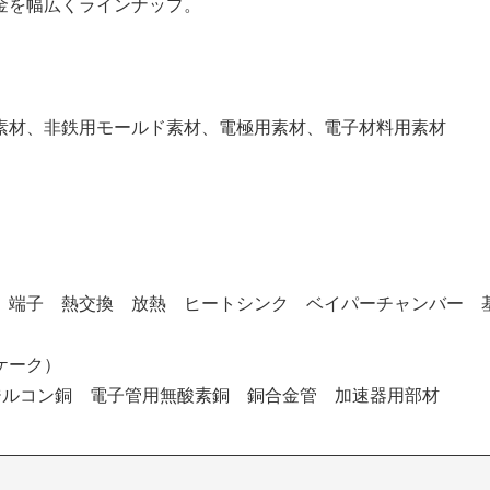
金を幅広くラインナップ。
素材、⾮鉄⽤モールド素材、電極⽤素材、電⼦材料⽤素材
 端子 熱交換 放熱 ヒートシンク ベイパーチャンバー 
ケーク）
ジルコン銅 電子管用無酸素銅 銅合金管 加速器用部材