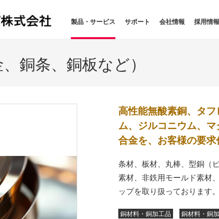
製品・サービス
サポート
会社情報
採用情
金、銅条、銅板など）
⾼性能無酸素銅、タフ
ム、ジルコニウム、マ
合金を、お客様の要求
条材、板材、丸棒、型銅（
素材、⾮鉄⽤モールド素材
ップを取り扱っております
銅材料・銅加工品
銅材料・銅