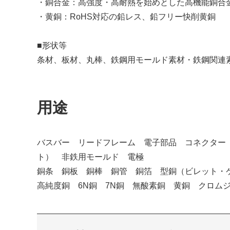
・銅合金：高強度・高耐熱を始めとした高機能銅合
・黄銅：RoHS対応の鉛レス、鉛フリー快削黄銅
■形状等
条材、板材、丸棒、鉄鋼⽤モールド素材・鉄鋼関連
用途
バスバー リードフレーム 電子部品 コネクター
ト） 非鉄用モールド 電極
銅条 銅板 銅棒 銅管 銅箔 型銅（ビレット・
高純度銅 6N銅 7N銅 無酸素銅 黄銅 クロム