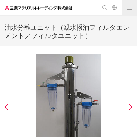
油水分離ユニット（親水撥油フィルタエレ
メント／フィルタユニット）
Previous
N