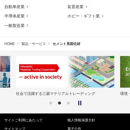
自動車産業
装置産業
半導体産業
ホビー・ギフト業
一般製造業
HOME
製品・サービス
セメント系固化材
社会で活躍する三菱マテリアルトレーディング
環境
サイトご利用にあたって
個人情報保護方針
サイトマップ
電子公告