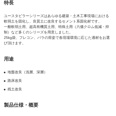
特長
ユースタビラーシリーズはあらゆる建築・土木工事現場における
軟弱土を固化し、良質土に改良するセメント系固化材です。
一般軟弱土用、超高有機質土用、特殊土用（六価クロム低減・抑
制）など多くのシリーズを用意しました。
25kg袋、フレコン、バラの荷姿で各現場環境に応じた適材をお選
び頂けます。
用途
地盤改良（浅層、深層）
路床改良
残土改良
製品仕様・概要