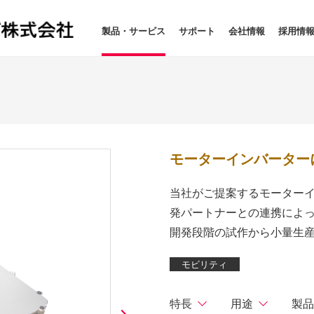
製品・サービス
サポート
会社情報
採用情
モーターインバーター
当社がご提案するモーター
発パートナーとの連携によ
開発段階の試作から小量生
モビリティ
特長
用途
製品