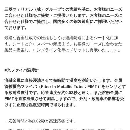
三菱マテリアル（株）グループでの実績を基に、お客様のニーズ
に合わせた仕様をご提案・ご提供いたします。お客様のニーズに
合わせた仕様でご提供し、国内多くの銅製錬所にご採用いただい
ております。
最適な合金組成での圧延もしくは連続鋳造によるシート化に加
え、シートとクロスバーの溶接まで、お客様のニーズに合わせた
製品を提案し、ロングライフ化等のメリットに貢献いたします。
■光ファイバ温度計
溶融金属に直接浸漬させて短時間で温度を測定いたします。金属
管被覆光ファイバ（Fiber In Metallic Tube : FIMT）をセンサとす
る放射温度計です。応答速度が約0.02秒と速く、また溶融金属に
FIMTを直接浸漬させて測温しますので、外乱・放射率の影響を受
けずに正確な温度短時間で得られます。
・応答時間が約0.02秒と高速応答です。