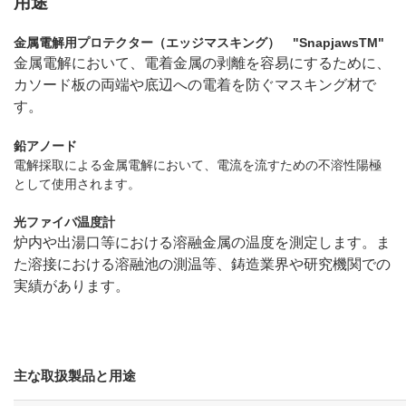
用途
金属電解用プロテクター（エッジマスキング） "SnapjawsTM"
金属電解において、電着金属の剥離を容易にするために、
カソード板の両端や底辺への
電着を防ぐマスキング材で
す。
鉛アノード
電解採取による金属電解において、電流を流すための不溶性陽極
として使用されます。
光ファイバ温度計
炉内や出湯口等における溶融金属の温度を測定します。
ま
た溶接における溶融池の測温等、鋳造業界や研究機関での
実績があります。
主な取扱製品と用途