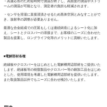
・高速応答のため短時間で測温が終了し、高頻度の測温やストリ
ームの測温が可能となり、測定者の負担も軽減されます。
・センサを溶湯に直接浸漬させるため黒体空洞とみなすことがで
き、放射率の調整が必要ありません。
最適な合金組成での圧延もしくは連続鋳造によるシート化に加
え、シートとクロスバーの溶接まで、お客様のニーズに合わせた
製品を提案し、ロングライフ化等のメリットに貢献いたします。
■電解部材各種
絶縁板やクロスバーをはじめとした電解槽周辺部材をご提供いた
します。絶縁板等の樹脂製品やクロスバー等の銅加工品をはじめ
とした、使用環境を考慮した電解槽周辺部材を提供いたします。
また取扱製品以外でもニーズに合わせ検討いたします。