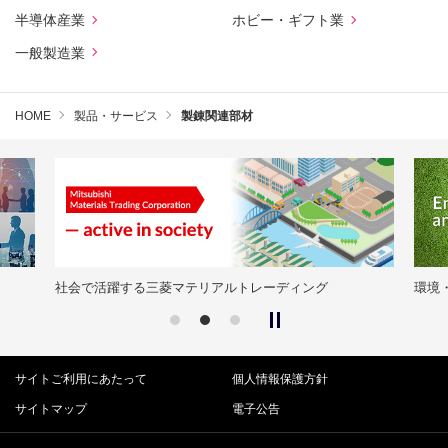
半導体産業
ホビー・ギフト業
一般製造業
HOME
製品・サービス
製錬関連部材
社会で活躍する三菱マテリアルトレーディング
環境・品
サイトご利用にあたって
個人情報保護方針
サイトマップ
電子公告