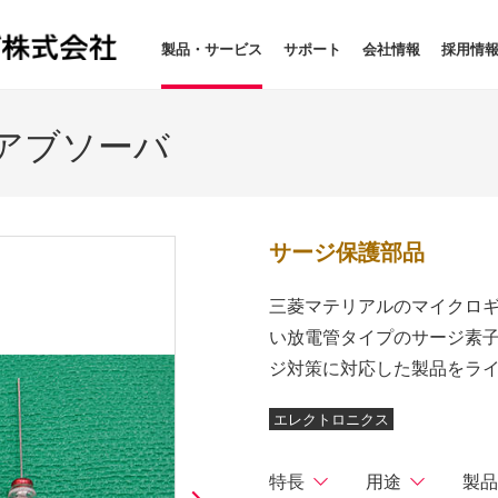
製品・サービス
サポート
会社情報
採用情
アブソーバ
サージ保護部品
三菱マテリアルのマイクロ
い放電管タイプのサージ素
ジ対策に対応した製品をラ
エレクトロニクス
特長
用途
製品