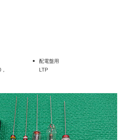
配電盤用
0，
LTP