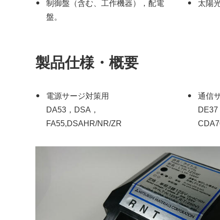
制御盤（含む、工作機器），配電
太陽
盤。
製品仕様・概要
電源サージ対策用
通信
DA53，DSA，
DE3
FA55,DSAHR/NR/ZR
CDA7