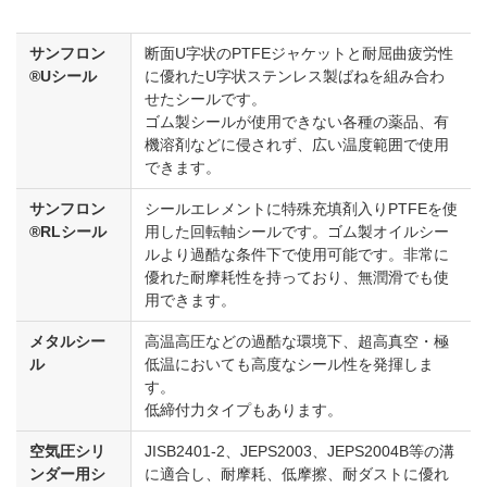
サンフロン
断面U字状のPTFEジャケットと耐屈曲疲労性
®Uシール
に優れたU字状ステンレス製ばねを組み合わ
せたシールです。
ゴム製シールが使用できない各種の薬品、有
機溶剤などに侵されず、広い温度範囲で使用
できます。
サンフロン
シールエレメントに特殊充填剤入りPTFEを使
®RLシール
用した回転軸シールです。ゴム製オイルシー
ルより過酷な条件下で使用可能です。非常に
優れた耐摩耗性を持っており、無潤滑でも使
用できます。
メタルシー
高温高圧などの過酷な環境下、超高真空・極
ル
低温においても高度なシール性を発揮しま
す。
低締付力タイプもあります。
空気圧シリ
JISB2401-2、JEPS2003、JEPS2004B等の溝
ンダー用シ
に適合し、耐摩耗、低摩擦、耐ダストに優れ