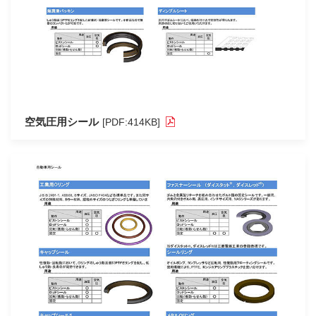
空気圧用シール
[PDF:414KB]