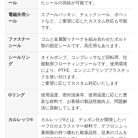
ール
たシールの供給が可能です。
電磁弁用シ
スプールパッキン、チェックシール、ポペッ
ール
トなど、ご要望に応じたカスタム対応も可能
です。
ファスナー
ゴムと金属製リテーナを組み合わせたボルト
シール
類の固定シールです。高圧用もあります。
シールリン
オイルポンプ、コンプレッサなど回転用、往
グ
復動用フローティングシールです。使用環境
により、PTFE、エンジニアリンププラスチッ
クを使い分けます。
ご要望に応じてカスタム対応いたします
Oリング
使用温度、密封流体等、使用温度に応じた豊
富な材料で、お客様の製品性能向上、問題解
決に貢献してします。
カルレッツ®
カルレッツ®とは、デュポン社が開発したパ
ーフロロエラストマー材料で、テフロンふっ
素樹脂の持つ優れた耐薬品性、従来のゴムを