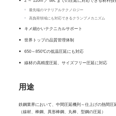
2 ～ 110m ／ sec までの圧延に対応できる
最先端のマテリアルテクノロジー
高負荷領域にも対応できるクランプメカニズム
キメ細かいテクニカルサポート
世界トップの品質管理体制
650～850℃の低温圧延にも対応
線材の高精度圧延、サイズフリー圧延に対応
用途
鉄鋼業界において、中間圧延機列～仕上げの熱間圧
（線材、棒鋼、異形棒鋼、丸棒、型鋼の圧延）