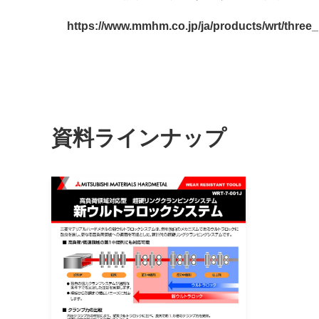
https://www.mmhm.co.jp/ja/products/wrt/three_r
資料ラインナップ