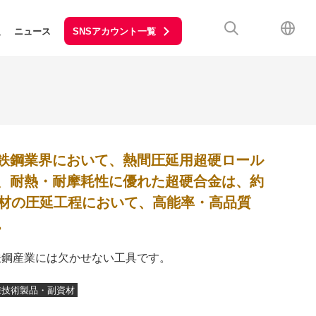
SNSアカウント一覧
報
ニュース
鉄鋼業界において、熱間圧延用超硬ロール
、耐熱・耐摩耗性に優れた超硬合金は、約
鋼材の圧延工程において、高能率・高品質
。
鉄鋼産業には欠かせない工具です。
錬技術製品・副資材