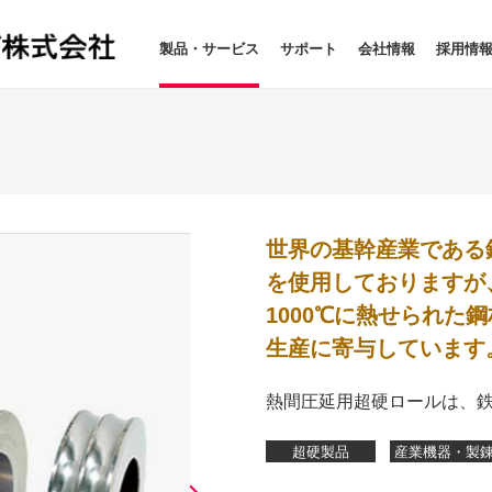
製品・サービス
サポート
会社情報
採用情
世界の基幹産業である
を使用しておりますが
1000℃に熱せられた
生産に寄与しています
熱間圧延用超硬ロールは、
超硬製品
産業機器・製