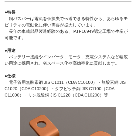
●特長
銅バスバーは電流を低損失で伝送できる特性から、あらゆるモ
ビリティの電動化に伴い需要が拡大しています。
長年の車載部品製造経験のある、IATF16949認定工場で生産が
可能です。
●用途
バッテリー接続やインバータ、モータ、充電システムなど幅広
い用途に採用され、省スペース化や高効率化に貢献します。
●仕様
電子管用無酸素銅 JIS C1011（CDA C10100）・無酸素銅 JIS
C1020（CDA C10200）・タフピッチ銅 JIS C1100（CDA
C11000）・リン脱酸銅 JIS C1220（CDA C10200）等