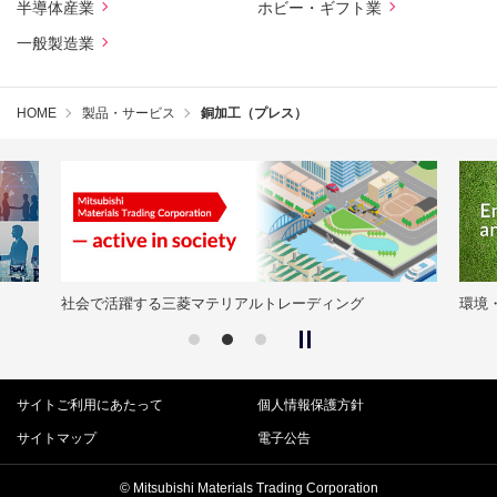
半導体産業
ホビー・ギフト業
一般製造業
HOME
製品・サービス
銅加工（プレス）
社会で活躍する三菱マテリアルトレーディング
環境
サイトご利用にあたって
個人情報保護方針
サイトマップ
電子公告
© Mitsubishi Materials Trading Corporation