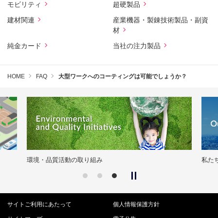
モビリティ
超硬製品
建材関連
産業機器・製錬技術製品・副資
材
純金カード
当社の注力製品
HOME
FAQ
大型ワークへのコーティングは可能でしょうか？
環境・品質活動の取り組み
私た
サイトご利用にあたって
個人情報保護方針