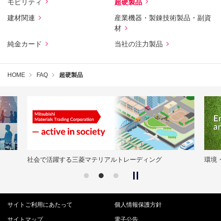
モビリティ
超硬製品
建材関連
産業機器・製錬技術製品・副資
材
純金カード
当社の注力製品
HOME
FAQ
超硬製品
社会で活躍する三菱マテリアルトレーディング
環境
サイトご利用にあたって
個人情報保護方針
サイトマップ
電子公告