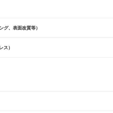
ィング、表面改質等）
レス）